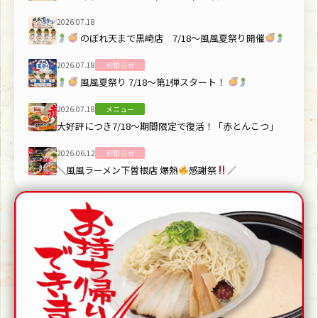
2026.07.18
のぼれ天まで黒崎店 7/18～風風夏祭り開催
2026.07.18
お知らせ
風風夏祭り 7/18～第1弾スタート！
2026.07.18
メニュー
大好評につき7/18～期間限定で復活！「赤とんこつ」
2026.06.12
お知らせ
＼風風ラーメン下曽根店 爆熱
感謝祭
／