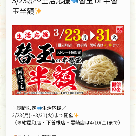
3/23㊊～生活応援
替玉 or 半替
玉半額
＼期間限定
生活応援／
3/23(月)〜3/31(火)まで開催
（※紺屋町店・下曽根店・黒崎店は4/10(金)まで）