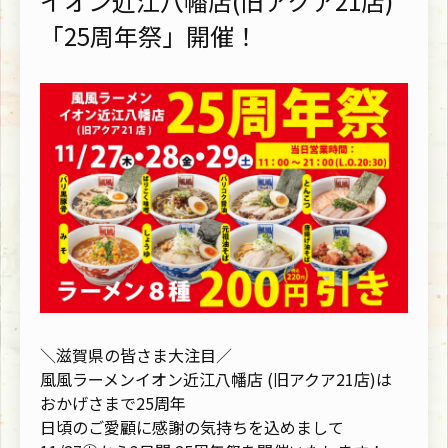
イオン近江八幡店(旧アクア21店)
「25周年祭」開催！
＼滋賀県の皆さま大注目／
風風ラーメンイオン近江八幡店 (旧アクア21店)は
おかげさまで25周年
日頃のご愛顧に感謝の気持ちを込めまして