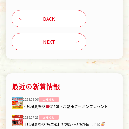
BACK
NEXT
最近の新着情報
2026.08.06
お知らせ
＼風風夏祭り
第3弾／お盆玉クーポンプレゼント
2026.07.28
お知らせ
【風風夏祭り 第二弾】7/29㊌～8/9㊐替玉半額