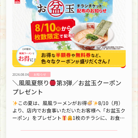
2026.08.06
お知らせ
＼風風夏祭り
第3弾／お盆玉クーポン
プレゼント
この夏は、風風ラーメンがお得
8/10（月）
より、店内でお食事いただいたお客様へ「お盆玉ク
ーポン」をプレゼント
1枚のチラシに、お食事
がもっとお得になるク...