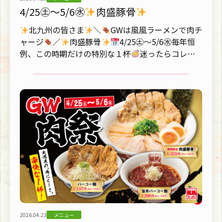
4/25㊏～5/6㊌
肉盛豚骨
北九州の皆さま
＼
GWは風風ラーメンで肉チ
ャージ
／
肉盛豚骨
4/25㊏～5/6㊌毎年恒
例、この時期だけの特別な１杯
迷ったらコレ１
択
▶欲しいトッピン...
2026.04.23
メニュー