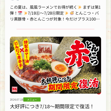
この夏は、風風ラーメンでお得が続く
まずは第1
弾！
7/18㊏～7/28㊋限定
とんこつ・バ
リ黒豚骨・赤とんこつが対象！今だけプラス100円
で、対象...
2026.07.18
メニュー
大好評につき7/18～期間限定で復活！