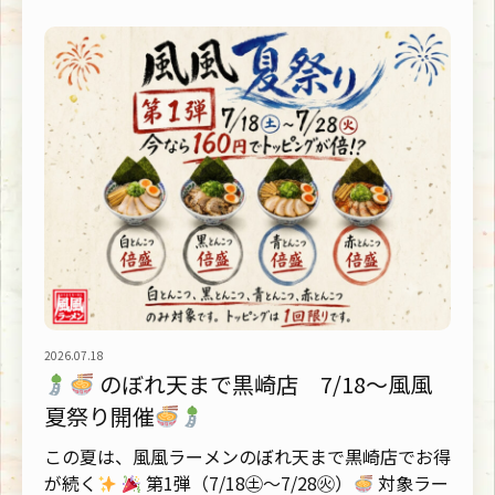
2026.07.18
のぼれ天まで黒崎店 7/18～風風
夏祭り開催
この夏は、風風ラーメンのぼれ天まで黒崎店でお得
が続く
第1弾（7/18㊏～7/28㊋）
対象ラー