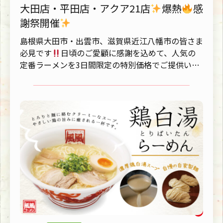
大田店・平田店・アクア21店
爆熱
感
謝祭開催
島根県大田市・出雲市、滋賀県近江八幡市の皆さま
必見です
日頃のご愛顧に感謝を込めて、人気の
定番ラーメンを3日間限定の特別価格でご提供いた
します
とんこつ通...