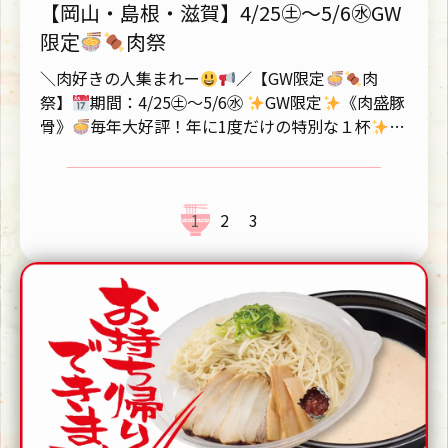
【岡山・島根・滋賀】4/25㊏〜5/6㊌GW
限定
肉祭
＼肉好きの人集まれー
／【GW限定
肉
祭】
期間：4/25㊏〜5/6㊌
GW限定
《肉盛豚
骨》
毎年大好評！年に1度だけの特別な１杯
パ
ーコー・チャーシュ...
1
2
3