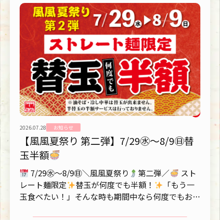
2026.07.28
お知らせ
【風風夏祭り 第二弾】7/29㊌～8/9㊐替
玉半額
7/29㊌～8/9㊐＼風風夏祭り
第二弾／
スト
レート麺限定
替玉が何度でも半額！
「もう一
玉食べたい！」そんな時も期間中なら何度でもお得
風風ラーメ...