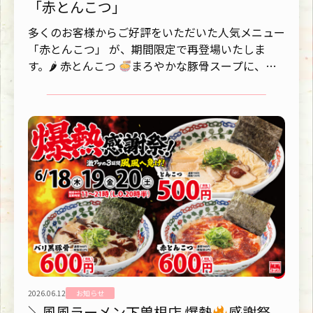
「赤とんこつ」
多くのお客様からご好評をいただいた人気メニュー
「赤とんこつ」 が、期間限定で再登場いたしま
す。🌶 赤とんこつ
まろやかな豚骨スープに、唐
辛子・豆板醤・コチュ...
2026.06.12
お知らせ
＼風風ラーメン下曽根店 爆熱
感謝祭