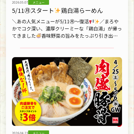
2026.05.07
メニュー
5/11㊊スタート
鶏白湯らーめん
＼あの人気メニューが5/11㊊～復活
／まろや
かでコク深い、濃厚クリーミーな「鶏白湯」が帰っ
てきました
香味野菜の旨みをたっぷり引き出し
た鶏白湯スープに、じっ...
2026.04.23
メニュー